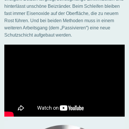
hinterlässt unschöne Beizränder. Beim Schleifen bleiben
fast immer Eisenoxide auf der Oberfläche, die zu neuem
Rost führen. Und bei beiden Methoden muss in einem
weiteren Arbeitsgang (dem „Passivieren“) eine neue
Schutzschicht aufgebaut werden.